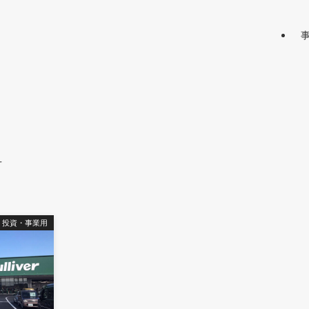
–
投資・事業用